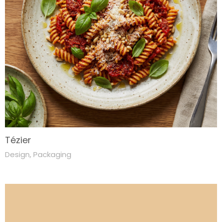
Tézier
Design
,
Packaging