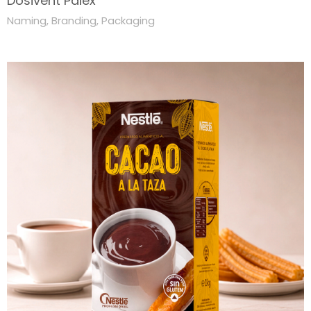
Dosivent Palex
Naming
,
Branding
,
Packaging