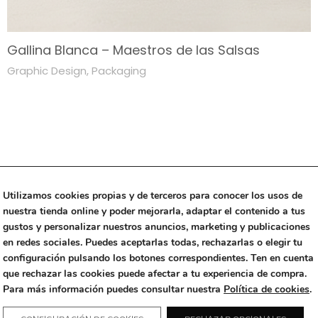
Gallina Blanca – Maestros de las Salsas
Graphic Design
,
Packaging
Utilizamos cookies propias y de terceros para conocer los usos de
nuestra tienda online y poder mejorarla, adaptar el contenido a tus
gustos y personalizar nuestros anuncios, marketing y publicaciones
en redes sociales. Puedes aceptarlas todas, rechazarlas o elegir tu
Threads
Instagram
Linkedin
configuración pulsando los botones correspondientes. Ten en cuenta
que rechazar las cookies puede afectar a tu experiencia de compra.
Copyright © 2023 Alfalfa Studio
|
+34 670 499 442
|
Para más información puedes consultar nuestra
Política de cookies
.
Rambla Exposició 59 (Edificio Neàpolis), 08800 Vilanova i la Geltrú