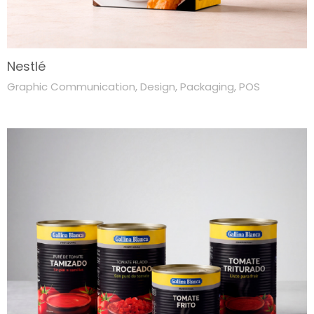
Nestlé
Graphic Communication
,
Design
,
Packaging
,
POS