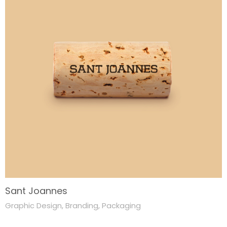
Sant Joannes
Graphic Design
,
Branding
,
Packaging