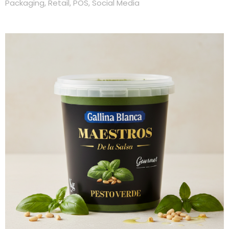
Packaging
,
Retail
,
POS
,
Social Media