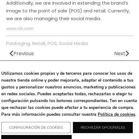
Additionally, we are involved in extending the brand’s
image to the point of sale (POS) and retail. Currently,
we are also managing their social media.
www.cin.com
Packaging
,
Retail
,
POS
,
Social Media
Previous
Next
Prev
Nex
Utilizamos cookies propias y de terceros para conocer los usos de
nuestra tienda online y poder mejorarla, adaptar el contenido a tus
gustos y personalizar nuestros anuncios, marketing y publicaciones
en redes sociales. Puedes aceptarlas todas, rechazarlas o elegir tu
Threads
Instagram
Linkedin
configuración pulsando los botones correspondientes. Ten en cuenta
que rechazar las cookies puede afectar a tu experiencia de compra.
Copyright © 2023 Alfalfa Studio
|
+34 670 499 442
|
Para más información puedes consultar nuestra
Política de cookies
.
Rambla Exposició 59 (Edificio Neàpolis), 08800 Vilanova i la Geltrú
CONFIGURACIÓN DE COOKIES
RECHAZAR OPCIONALES
Barcelona (Spain)
|
info@alfalfa.studio