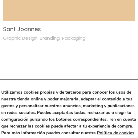
Sant Joannes
Graphic Design
,
Branding
,
Packaging
Utilizamos cookies propias y de terceros para conocer los usos de
nuestra tienda online y poder mejorarla, adaptar el contenido a tus
gustos y personalizar nuestros anuncios, marketing y publicaciones
en redes sociales. Puedes aceptarlas todas, rechazarlas o elegir tu
Threads
Instagram
Linkedin
configuración pulsando los botones correspondientes. Ten en cuenta
que rechazar las cookies puede afectar a tu experiencia de compra.
Copyright © 2023 Alfalfa Studio
|
+34 670 499 442
|
Para más información puedes consultar nuestra
Política de cookies
.