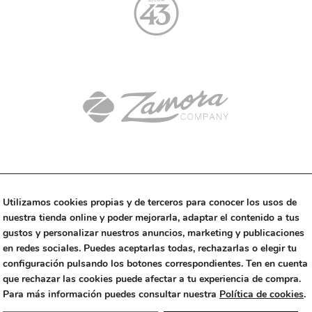
Utilizamos cookies propias y de terceros para conocer los usos de
nuestra tienda online y poder mejorarla, adaptar el contenido a tus
gustos y personalizar nuestros anuncios, marketing y publicaciones
en redes sociales. Puedes aceptarlas todas, rechazarlas o elegir tu
Threads
Instagram
Linkedin
configuración pulsando los botones correspondientes. Ten en cuenta
que rechazar las cookies puede afectar a tu experiencia de compra.
Copyright © 2023 Alfalfa Studio
|
+34 670 499 442
|
Para más información puedes consultar nuestra
Política de cookies
.
Rambla Exposició 59 (Edificio Neàpolis), 08800 Vilanova i la Geltrú