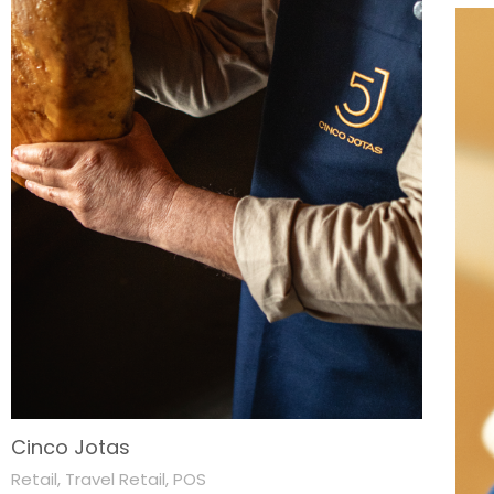
Cinco Jotas
Retail
,
Travel Retail
,
POS