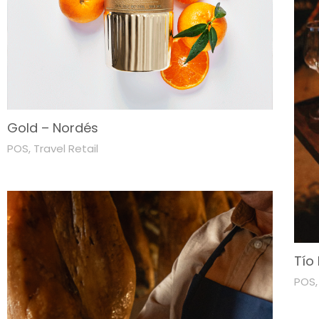
Gold – Nordés
POS
,
Travel Retail
Tío
POS