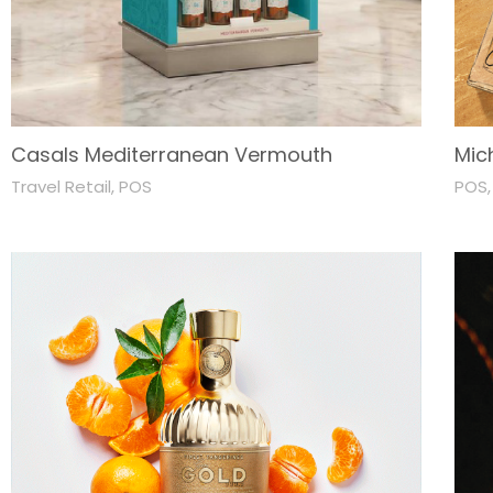
Casals Mediterranean Vermouth
Mic
Travel Retail
,
POS
POS