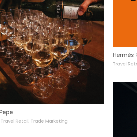
Hermès P
Travel Reta
 Pepe
,
Travel Retail
,
Trade Marketing