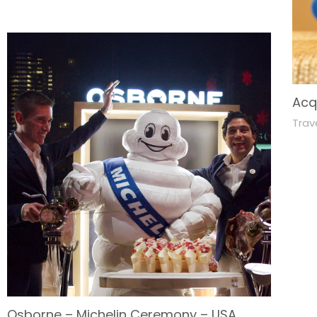
Acq
Trav
Osborne – Michelin Ceremony – USA