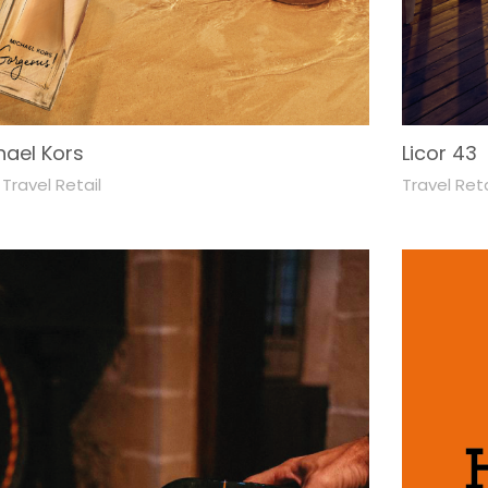
hael Kors
Licor 43
,
Travel Retail
Travel Reta