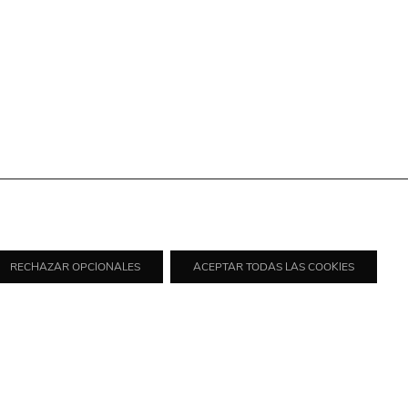
RECHAZAR OPCIONALES
ACEPTAR TODAS LAS COOKIES
rancis Kurkdjian
il