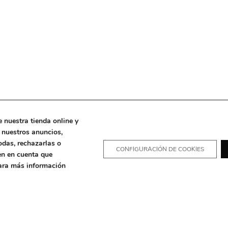
 nuestra tienda online y
r nuestros anuncios,
odas, rechazarlas o
CONFIGURACIÓN DE COOKIES
en en cuenta que
Para más información
dés
Maison F
gn
,
POS
,
Travel Retail
,
Trade Marketing
Travel Reta