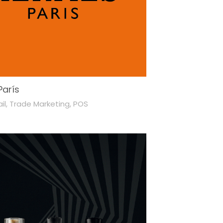
arís
il
,
Trade Marketing
,
POS